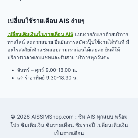
เปลี่ยนใช้รายเดือน AIS ง่ายๆ
เปลี่ยนเติมเงินเป็นรายเดือน AIS
แบบง่ายกับเราด้วยบริการ
ทางไลน์ สะดวกสบาย ยืนยันการสมัครปุ๊ปใช้งานได้ทันที มี
อะไรสงสัยก็ทักแชทสอบถามเราก่อนได้เลยค่ะ ยินดีให้
บริการเวลาตอบแชทและรับสาย บริการทุกวันค่ะ
จันทร์ – ศุกร์ 9.00-18.00 น.
เสาร์-อาทิตย์ 9.30-18.30 น.
© 2026 AISSIMShop.com : ซิม AIS ทุกแบบ พร้อม
โปร ซิมเติมเงิน ซิมรายเดือน ซิมรายปี เปลี่ยนเติมเงิน
เป็นรายเดือน