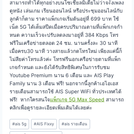
สามารถทำได้ทุกอย่างบนโซเชียลมิเดียไม่ว่าจะังเพลง
ดูหนัง เล่นเกม เรียนออนไลน์ หรือประชุมออนไลน์กับ
ลูกค้าก็ตาม ราคาแพ็กเกจเริ่มต้นอยู่ที่ 699 บาท ใช้
เน็ต 5G ได้เต็มสปีดเมื่อครบปริมาณตามที่แพ็กเกจกำ
หนด ความเร็วจะปรับลดลงมาอยู่ที่ 384 Kbps โทร
ฟรีในเครือข่ายตลอด 24 ชม. นานครั้งละ 30 นาที
เมื่อครบ30 นาที วางสายแล้วกดโทรใหม่ เพียงแค่นี้ก็
ไม่สียค่าโทรแล้วค่ะ โทรฟรีนอกเครือข่ายตามที่แพ็ก
เกจกำหนด และยังได้รับสิทธิพิเศษในการรับชม
Youtube Premium นาน 6 เดือน และ AIS Play
Family นาน 3 เดือน ฟรี! นอกจากนี้ลูกค้าเอไอเอส
รายเดือนสามารถใช้ AIS Super WiFi ทั่วประเทศได้
ฟรี! หากใครสนใจ
แพ็กเกจ 5G Max Speed
สามารถ
คลิกเพื่อดูรายละเอียดเพิ่มเติมได้เลยค่ะ
Post
#
ais 5g
#
AIS Fixxy
#
ais รายเดือน
Tags: