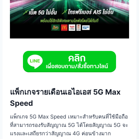
แพ็กเกจรายเดือนเอไอเอส 5G Max
Speed
แพ็กเกจ 5G Max Speed เหมาะสำหรับคนที่ใช้มือถือ
ที่สามารถรองรับสัญญาณ 5G ได้โดยสัญญาณ 5G จะ
แรงและเสถียรกว่าสัญญาณ 4G ค่อนข้างมาก