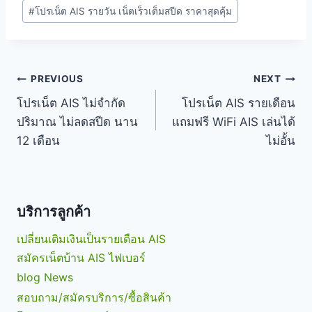
Post
#
โปรเน็ต AIS รายวัน เน็ตเร็วเต็มสปีด ราคาสุดคุ้ม
Tags:
แนะแนว
PREVIOUS
NEXT
โปรเน็ต AIS ไม่จำกัด
โปรเน็ต AIS รายเดือน
เรื่อง
ปริมาณ ไม่ลดสปีด นาน
แถมฟรี WiFi AIS เล่นได้
12 เดือน
ไม่อั้น
บริการลูกค้า
เปลี่ยนเติมเงินเป็นรายเดือน AIS
สมัครเน็ตบ้าน AIS ไฟเบอร์
blog News
สอบถาม/สมัครบริการ/ซื้อสินค้า