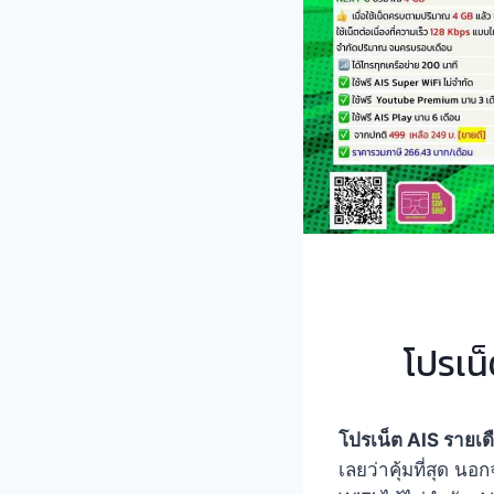
โปรเน
โปรเน็ต AIS รายเด
เลยว่าคุ้มที่สุด น