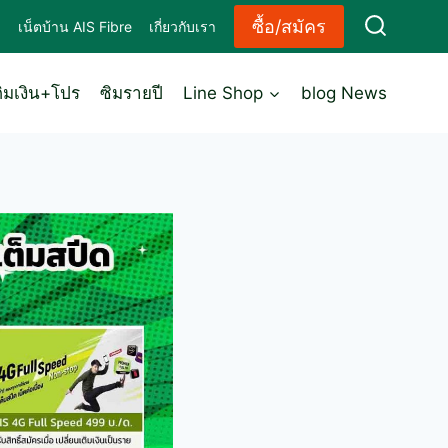
ซื้อ/สมัคร
ด
เน็ตบ้าน AIS Fibre
เกี่ยวกับเรา
ติมเงิน+โปร
ซิมรายปี
Line Shop
blog News