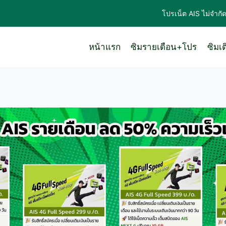
โปรเน็ต AIS ไม่จำกั
หน้าแรก
ซิมรายเดือน+โปร
ซิมเ