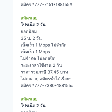
สมัคร *777*7151*188155#
สมัครเลย
โปรเน็ต 2 วัน
ยอดนิยม
35 บ. 2 วัน
เน็ตเร็ว 1 Mbps ไม่จำกัด
เน็ตเร็ว 1 Mbps
ไม่จำกัด ไม่ลดสปีด
ระยะเวลาใช้งาน 2 วัน
ราคารวมภาษี 37.45 บาท
ไม่ต่ออายุ สมัครซ้ำได้เรื่อยๆ
สมัคร *777*7380*188155#
สมัครเลย
โปรเน็ต 2 วัน