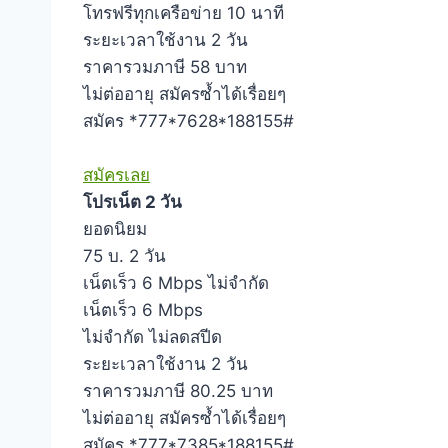
โทรฟรีทุกเครือข่าย 10 นาที
ระยะเวลาใช้งาน 2 วัน
ราคารวมภาษี 58 บาท
ไม่ต่ออายุ สมัครซ้ำได้เรื่อยๆ
สมัคร *777*7628*188155#
สมัครเลย
โปรเน็ต 2 วัน
ยอดนิยม
75 บ. 2 วัน
เน็ตเร็ว 6 Mbps ไม่จำกัด
เน็ตเร็ว 6 Mbps
ไม่จำกัด ไม่ลดสปีด
ระยะเวลาใช้งาน 2 วัน
ราคารวมภาษี 80.25 บาท
ไม่ต่ออายุ สมัครซ้ำได้เรื่อยๆ
สมัคร *777*7385*188155#