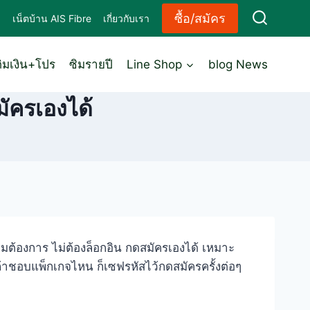
ซื้อ/สมัคร
ด
เน็ตบ้าน AIS Fibre
เกี่ยวกับเรา
ติมเงิน+โปร
ซิมรายปี
Line Shop
blog News
ัครเองได้
กตามต้องการ ไม่ต้องล็อกอิน กดสมัครเองได้ เหมาะ
้าชอบแพ็กเกจไหน ก็เซฟรหัสไว้กดสมัครครั้งต่อๆ