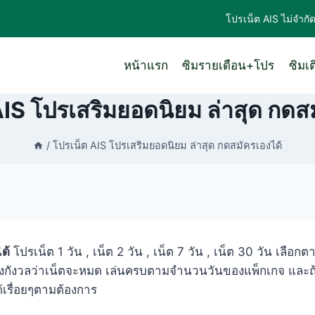
โปรเน็ต AIS ไม่จำกั
หน้าแรก
ซิมรายเดือน+โปร
ซิมเ
AIS โปรเสริมยอดนิยม ล่าสุด กดสม
/
โปรเน็ต AIS โปรเสริมยอดนิยม ล่าสุด กดสมัครเองได้
ด้
โปรเน็ต 1 วัน , เน็ต 2 วัน , เน็ต 7 วัน , เน็ต 30 วัน เลือ
ต้องกังวลว่าเน็ตจะหมด เล่นครบตามจำนวนวันของแพ็กเกจ และถ
้เรื่อยๆตามต้องการ