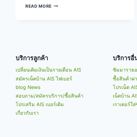
ขอ
READ MORE
บิล
ค่า
โทรศัพท์
AIS
ย้อน
หลัง
ได้
ง่ายๆ
บริการลูกค้า
บริการอื
ผ่าน
แอป
เปลี่ยนเติมเงินเป็นรายเดือน AIS
ซิมมาราธอ
พลิ
สมัครเน็ตบ้าน AIS ไฟเบอร์
ซื้อสินค้าผ
เคชั่น
blog News
โปรเน็ต AI
MY
AIS
สอบถาม/สมัครบริการ/ซื้อสินค้า
เน็ตบ้าน AI
โปรเสริม AIS เบอร์เดิม
เราเตอร์ใส่
เกี่ยวกับเรา