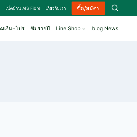
ซื้อ/สมัคร
ด
เน็ตบ้าน AIS Fibre
เกี่ยวกับเรา
ติมเงิน+โปร
ซิมรายปี
Line Shop
blog News