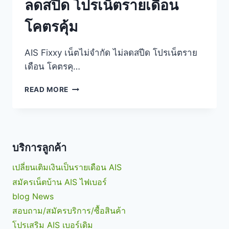
ลดสปีด โปรเน็ตรายเดือน
โคตรคุ้ม
AIS Fixxy เน็ตไม่จำกัด ไม่ลดสปีด โปรเน็ตราย
เดือน โคตรคุ…
AIS
READ MORE
FIXXY
เน็ต
ไม่
จำกัด
ไม่
บริการลูกค้า
ลด
สปีด
เปลี่ยนเติมเงินเป็นรายเดือน AIS
โปร
สมัครเน็ตบ้าน AIS ไฟเบอร์
เน็ต
ราย
blog News
เดือน
สอบถาม/สมัครบริการ/ซื้อสินค้า
โคตร
โปรเสริม AIS เบอร์เดิม
คุ้ม