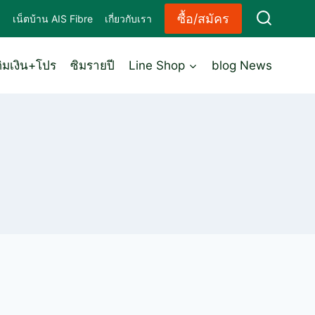
ซื้อ/สมัคร
ด
เน็ตบ้าน AIS Fibre
เกี่ยวกับเรา
ติมเงิน+โปร
ซิมรายปี
Line Shop
blog News