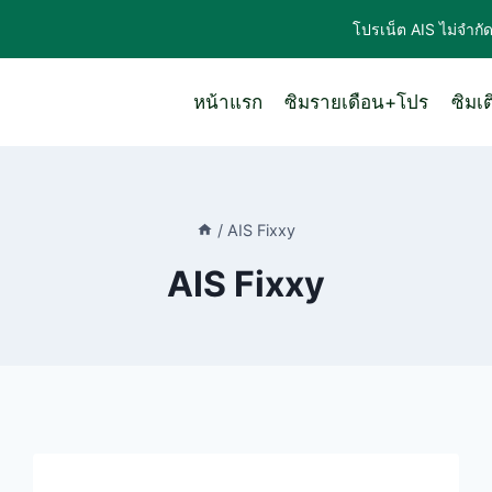
โปรเน็ต AIS ไม่จำกั
หน้าแรก
ซิมรายเดือน+โปร
ซิมเ
/
AIS Fixxy
AIS Fixxy