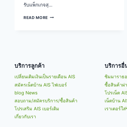
รับแพ็กเกจสุ…
เปลี่ยน
READ MORE
เลย!
เปลี่ยน
จาก
เติม
เงิน
เป็น
ราย
เดือน
บริการลูกค้า
บริการอื
รับ
แพ็ก
เปลี่ยนเติมเงินเป็นรายเดือน AIS
ซิมมาราธอ
เกจ
สมัครเน็ตบ้าน AIS ไฟเบอร์
ซื้อสินค้าผ
สุด
blog News
โปรเน็ต AI
คุ้ม
ลด
สอบถาม/สมัครบริการ/ซื้อสินค้า
เน็ตบ้าน AI
50%
โปรเสริม AIS เบอร์เดิม
เราเตอร์ใส่
นาน
เกี่ยวกับเรา
12
เดือน