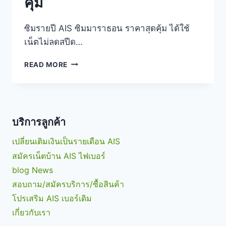
คุ้ม
ซิมรายปี AIS ซิมมาราธอน ราคาสุดคุ้ม ได้ใช้
เน็ตไม่ลดสปีด…
ซิ
READ MORE
มราย
ปี
AIS
ซิ
ม
บริการลูกค้า
มาราธอน
[SIM
เปลี่ยนเติมเงินเป็นรายเดือน AIS
MARATHON]
สมัครเน็ตบ้าน AIS ไฟเบอร์
ราคา
สุด
blog News
คุ้ม
สอบถาม/สมัครบริการ/ซื้อสินค้า
โปรเสริม AIS เบอร์เดิม
เกี่ยวกับเรา