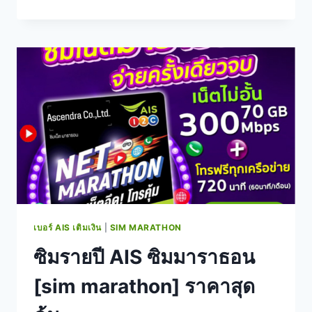
ม
เติม
เงิน
AIS
โปร
เปิด
เบอร์
ใหม่
ถูก
คุ้ม
ค่า
มากๆ
เบอร์ AIS เติมเงิน
|
SIM MARATHON
ซิมรายปี AIS ซิมมาราธอน
[sim marathon] ราคาสุด