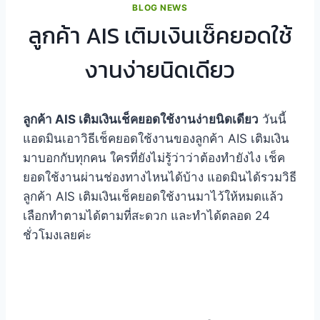
BLOG NEWS
ลูกค้า AIS เติมเงินเช็คยอดใช้
งานง่ายนิดเดียว
ลูกค้า AIS เติมเงินเช็คยอดใช้งานง่ายนิดเดียว
วันนี้
แอดมินเอาวิธีเช็คยอดใช้งานของลูกค้า AIS เติมเงิน
มาบอกกับทุกคน ใครที่ยังไม่รู้ว่าว่าต้องทำยังไง เช็ค
ยอดใช้งานผ่านช่องทางไหนได้บ้าง แอดมินได้รวมวิธี
ลูกค้า AIS เติมเงินเช็คยอดใช้งานมาไว้ให้หมดแล้ว
เลือกทำตามได้ตามที่สะดวก และทำได้ตลอด 24
ชั่วโมงเลยค่ะ