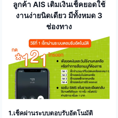
ลูกค้า AIS เติมเงินเช็คยอดใช้
งานง่ายนิดเดียว มีทั้งหมด 3
ช่องทาง
1.เช็คผ่านระบบตอบรับอัตโนมัติ