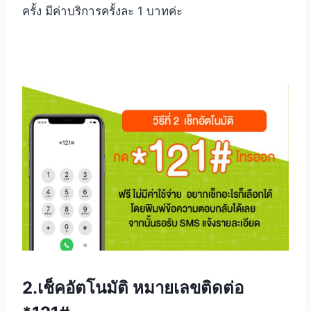
ครั้ง มีค่าบริการครั้งละ 1 บาทค่ะ
2.เช็คอัตโนมัติ หมายเลขติดต่อ