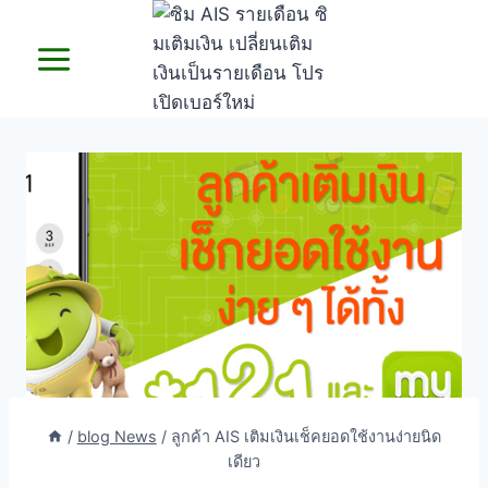
Skip
to
content
/
blog News
/
ลูกค้า AIS เติมเงินเช็คยอดใช้งานง่ายนิด
เดียว