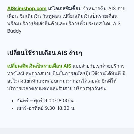
AISsimshop.com
เอไอเอสซิมช็อป
จำหน่ายซิม AIS ราย
เดือน ซิมเติมเงิน วันทูคอล เปลี่ยนเติมเงินเป็นรายเดือน
พร้อมบริการจัดส่งสินค้าและบริการทั่วประเทศ โดย AIS
Buddy
เปลี่ยนใช้รายเดือน AIS ง่ายๆ
เปลี่ยนเติมเงินเป็นรายเดือน AIS
แบบง่ายกับเราด้วยบริการ
ทางไลน์ สะดวกสบาย ยืนยันการสมัครปุ๊ปใช้งานได้ทันที มี
อะไรสงสัยก็ทักแชทสอบถามเราก่อนได้เลยค่ะ ยินดีให้
บริการเวลาตอบแชทและรับสาย บริการทุกวันค่ะ
จันทร์ – ศุกร์ 9.00-18.00 น.
เสาร์-อาทิตย์ 9.30-18.30 น.